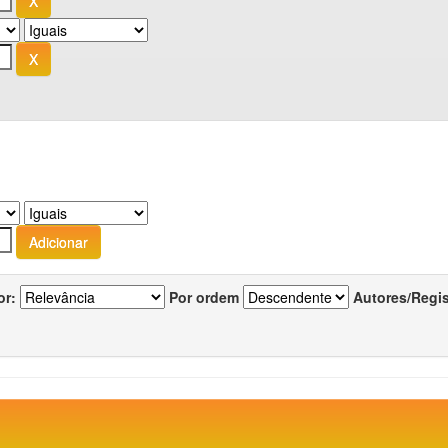
or:
Por ordem
Autores/Regi