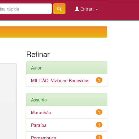
Entrar:
Refinar
Autor
MILITÃO, Vivianne Benevides
1
Assunto
Maranhão
1
Paraíba
1
Pernambuco
1