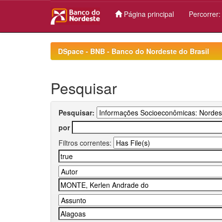
Página principal
Percorrer
Skip
navigation
DSpace - BNB - Banco do Nordeste do Brasil
Pesquisar
Pesquisar:
por
Filtros correntes: