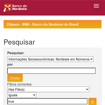
Skip
navigation
DSpace - BNB - Banco do Nordeste do Brasil
Pesquisar
Pesquisar:
por
Filtros correntes: