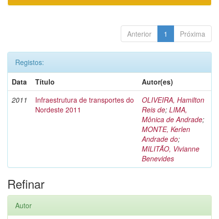
Anterior
1
Próxima
Registos:
Data
Título
Autor(es)
2011
Infraestrutura de transportes do
OLIVEIRA, Hamilton
Nordeste 2011
Reis de
;
LIMA,
Mônica de Andrade
;
MONTE, Kerlen
Andrade do
;
MILITÃO, Vivianne
Benevides
Refinar
Autor