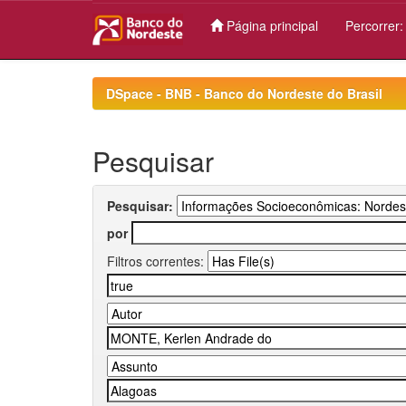
Página principal
Percorrer
Skip
navigation
DSpace - BNB - Banco do Nordeste do Brasil
Pesquisar
Pesquisar:
por
Filtros correntes: