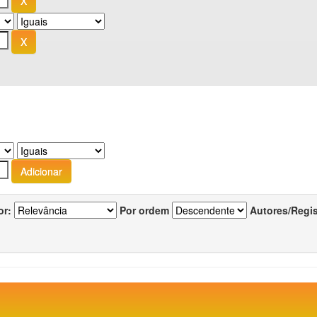
or:
Por ordem
Autores/Regi