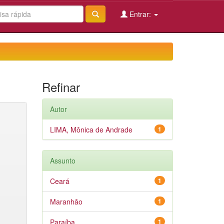
Entrar:
Refinar
Autor
LIMA, Mônica de Andrade
1
Assunto
Ceará
1
Maranhão
1
Paraíba
1