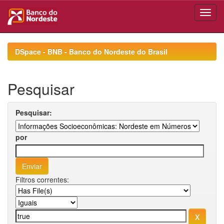
Skip
navigation
DSpace - BNB - Banco do Nordeste do Brasil
Pesquisar
Pesquisar:
por
Filtros correntes: