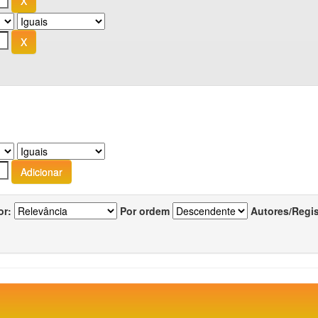
or:
Por ordem
Autores/Regi