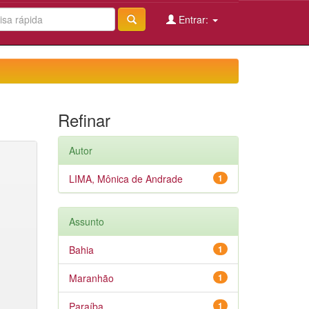
Entrar:
Refinar
Autor
LIMA, Mônica de Andrade
1
Assunto
Bahia
1
Maranhão
1
Paraíba
1