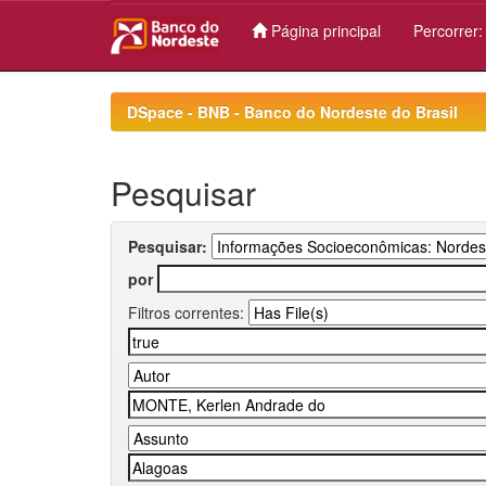
Página principal
Percorrer
Skip
navigation
DSpace - BNB - Banco do Nordeste do Brasil
Pesquisar
Pesquisar:
por
Filtros correntes: