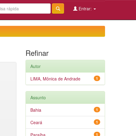
Entrar:
Refinar
Autor
LIMA, Mônica de Andrade
1
Assunto
Bahia
1
Ceará
1
Paraíba
1