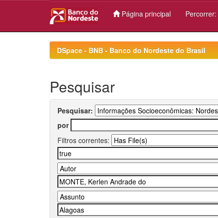
Página principal
Percorrer
Skip
navigation
DSpace - BNB - Banco do Nordeste do Brasil
Pesquisar
Pesquisar:
por
Filtros correntes: