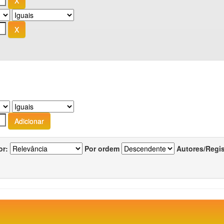
or:
Por ordem
Autores/Regi