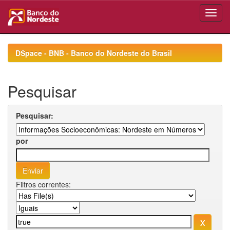
Skip
navigation
DSpace - BNB - Banco do Nordeste do Brasil
Pesquisar
Pesquisar:
por
Filtros correntes: