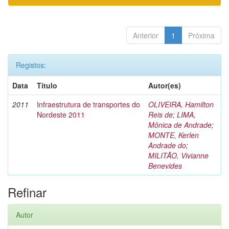
Anterior
1
Próxima
Registos:
Data
Título
Autor(es)
2011
Infraestrutura de transportes do
OLIVEIRA, Hamilton
Nordeste 2011
Reis de
;
LIMA,
Mônica de Andrade
;
MONTE, Kerlen
Andrade do
;
MILITÃO, Vivianne
Benevides
Refinar
Autor