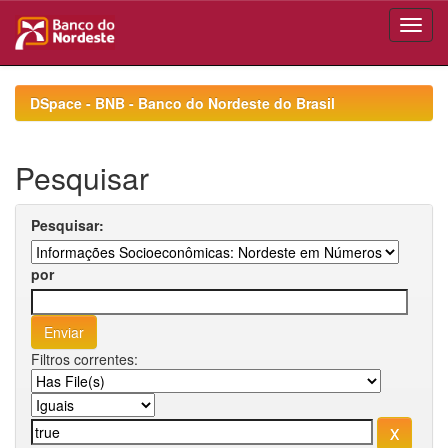
Skip
navigation
DSpace - BNB - Banco do Nordeste do Brasil
Pesquisar
Pesquisar:
por
Filtros correntes: