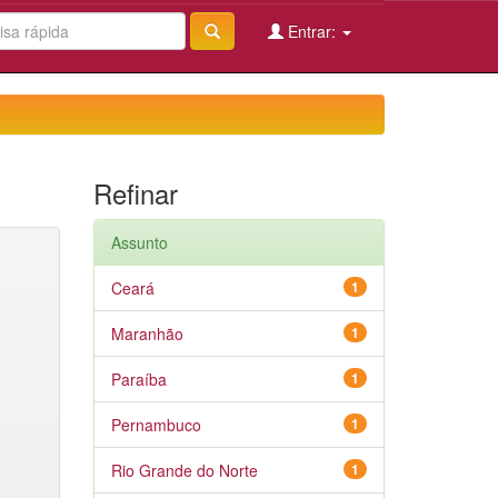
Entrar:
Refinar
Assunto
Ceará
1
Maranhão
1
Paraíba
1
Pernambuco
1
Rio Grande do Norte
1