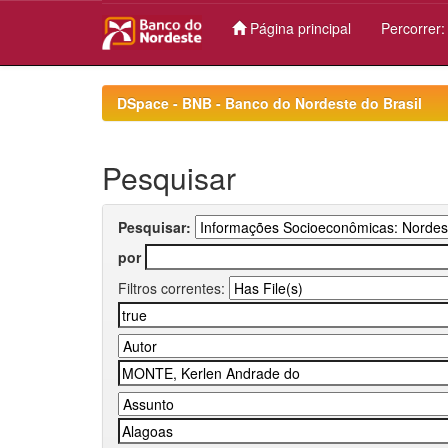
Página principal
Percorrer
Skip
navigation
DSpace - BNB - Banco do Nordeste do Brasil
Pesquisar
Pesquisar:
por
Filtros correntes: