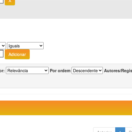
or:
Por ordem
Autores/Regi