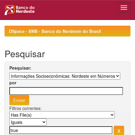
Skip
navigation
DSpace - BNB - Banco do Nordeste do Brasil
Pesquisar
Pesquisar:
por
Filtros correntes: