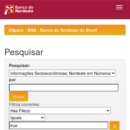
Skip
navigation
DSpace - BNB - Banco do Nordeste do Brasil
Pesquisar
Pesquisar:
por
Filtros correntes: