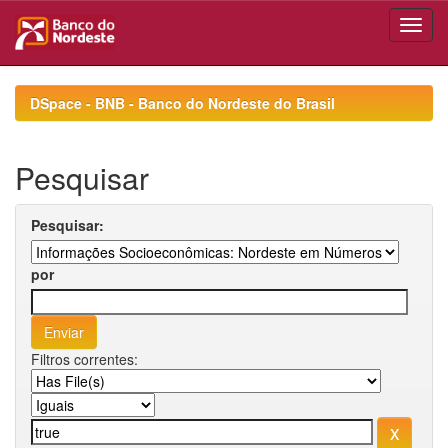
Skip
navigation
DSpace - BNB - Banco do Nordeste do Brasil
Pesquisar
Pesquisar:
por
Filtros correntes: