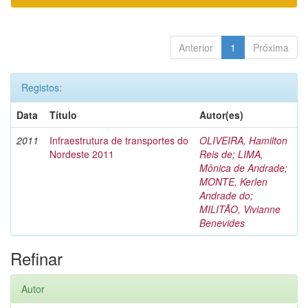
Anterior
1
Próxima
Registos:
Data
Título
Autor(es)
2011
Infraestrutura de transportes do
OLIVEIRA, Hamilton
Nordeste 2011
Reis de
;
LIMA,
Mônica de Andrade
;
MONTE, Kerlen
Andrade do
;
MILITÃO, Vivianne
Benevides
Refinar
Autor