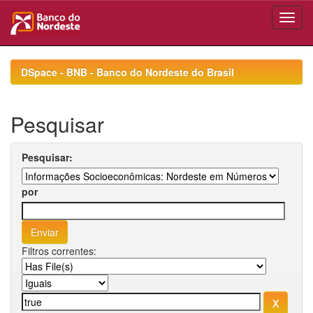
Skip
navigation
DSpace - BNB - Banco do Nordeste do Brasil
Pesquisar
Pesquisar:
por
Filtros correntes: