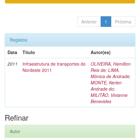
Anterior
1
Próxima
Registos:
Data
Título
Autor(es)
2011
Infraestrutura de transportes do
OLIVEIRA, Hamilton
Nordeste 2011
Reis de
;
LIMA,
Mônica de Andrade
;
MONTE, Kerlen
Andrade do
;
MILITÃO, Vivianne
Benevides
Refinar
Autor