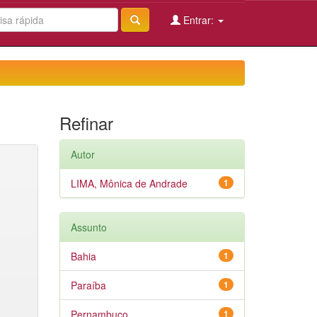
Entrar:
Refinar
Autor
LIMA, Mônica de Andrade
1
Assunto
Bahia
1
Paraíba
1
Pernambuco
1