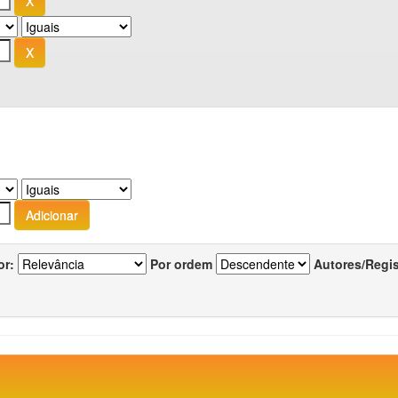
or:
Por ordem
Autores/Regi