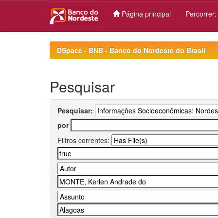
Página principal
Percorrer
Skip
navigation
DSpace - BNB - Banco do Nordeste do Brasil
Pesquisar
Pesquisar:
por
Filtros correntes: