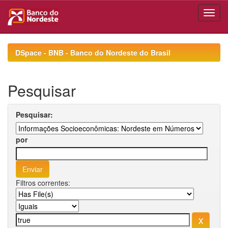
Skip
navigation
DSpace - BNB - Banco do Nordeste do Brasil
Pesquisar
Pesquisar:
por
Filtros correntes: