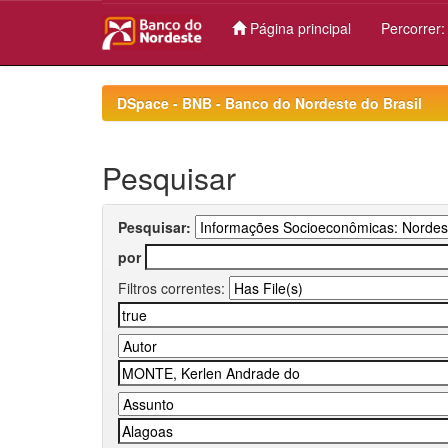
Página principal
Percorrer
Skip
navigation
DSpace - BNB - Banco do Nordeste do Brasil
Pesquisar
Pesquisar:
por
Filtros correntes: