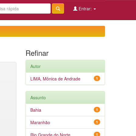
Entrar:
Refinar
Autor
LIMA, Mônica de Andrade
1
Assunto
Bahia
1
Maranhão
1
Rio Grande do Norte
1