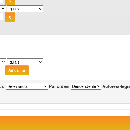
or:
Por ordem
Autores/Regi