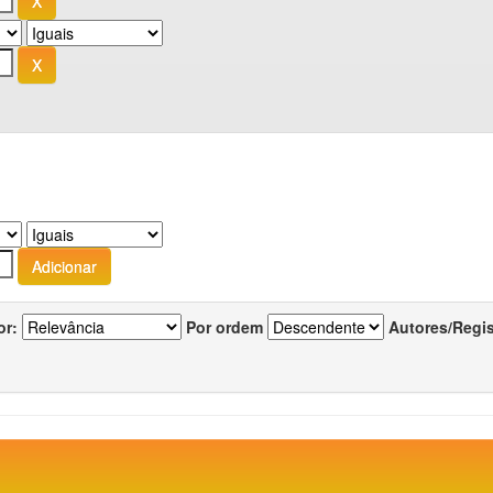
or:
Por ordem
Autores/Regi