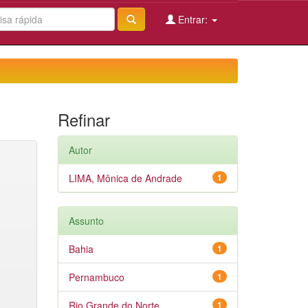
Entrar:
Refinar
Autor
LIMA, Mônica de Andrade
1
Assunto
Bahia
1
Pernambuco
1
Rio Grande do Norte
1