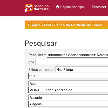
Página principal
Percorrer
Skip
navigation
DSpace - BNB - Banco do Nordeste do Brasil
Pesquisar
Pesquisar:
por
Filtros correntes: