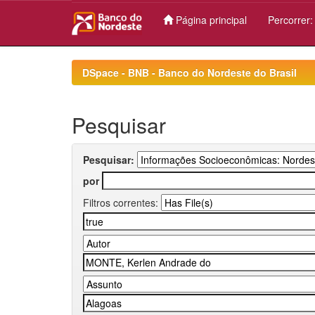
Página principal
Percorrer
Skip
navigation
DSpace - BNB - Banco do Nordeste do Brasil
Pesquisar
Pesquisar:
por
Filtros correntes: