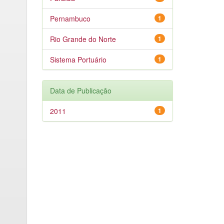
Pernambuco
1
Rio Grande do Norte
1
Sistema Portuário
1
Data de Publicação
2011
1