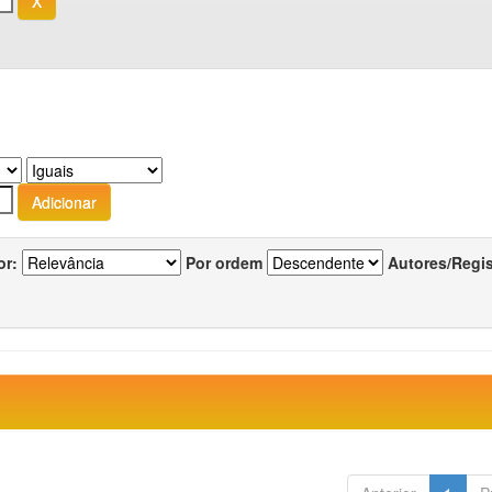
or:
Por ordem
Autores/Regi