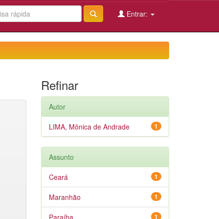
Entrar:
Refinar
Autor
LIMA, Mônica de Andrade
1
Assunto
Ceará
1
Maranhão
1
Paraíba
1