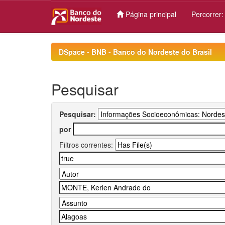
Página principal
Percorrer
Skip
navigation
DSpace - BNB - Banco do Nordeste do Brasil
Pesquisar
Pesquisar:
por
Filtros correntes: