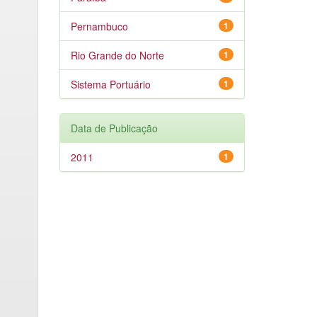
Pernambuco
1
Rio Grande do Norte
1
Sistema Portuário
1
Data de Publicação
2011
1