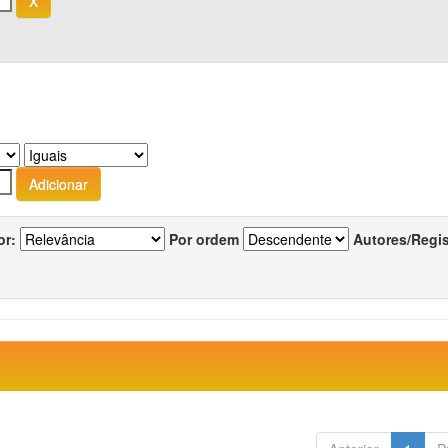
or:
Por ordem
Autores/Regi