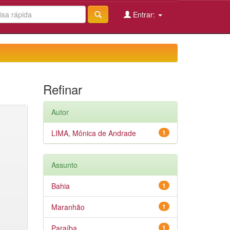
Entrar:
Refinar
Autor
LIMA, Mônica de Andrade
1
Assunto
Bahia
1
Maranhão
1
Paraíba
1