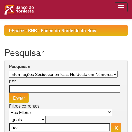
Skip
navigation
DSpace - BNB - Banco do Nordeste do Brasil
Pesquisar
Pesquisar:
por
Filtros correntes: