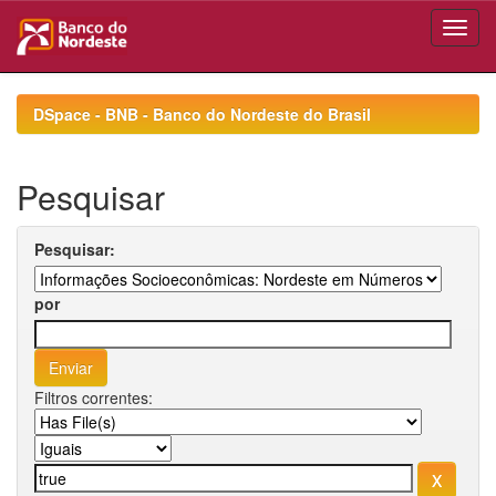
Skip
navigation
DSpace - BNB - Banco do Nordeste do Brasil
Pesquisar
Pesquisar:
por
Filtros correntes: