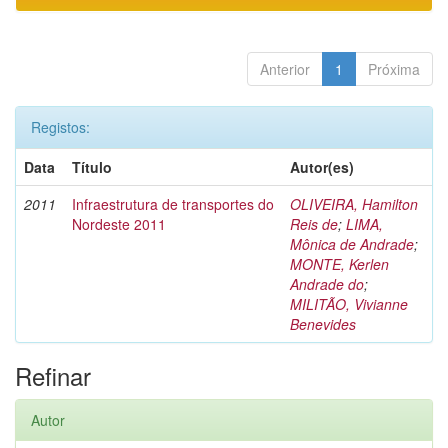
Anterior
1
Próxima
Registos:
Data
Título
Autor(es)
2011
Infraestrutura de transportes do
OLIVEIRA, Hamilton
Nordeste 2011
Reis de
;
LIMA,
Mônica de Andrade
;
MONTE, Kerlen
Andrade do
;
MILITÃO, Vivianne
Benevides
Refinar
Autor