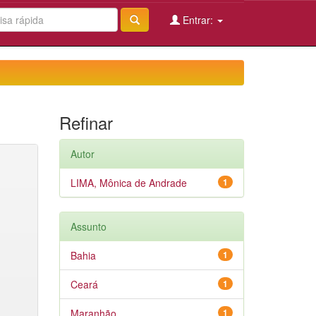
Entrar:
Refinar
Autor
LIMA, Mônica de Andrade
1
Assunto
Bahia
1
Ceará
1
Maranhão
1