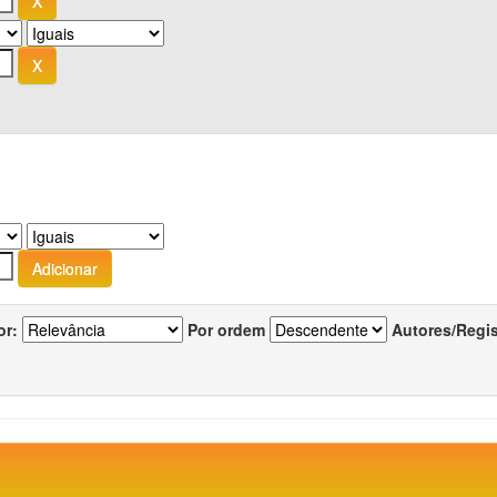
or:
Por ordem
Autores/Regi