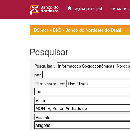
Página principal
Percorrer
Skip
navigation
DSpace - BNB - Banco do Nordeste do Brasil
Pesquisar
Pesquisar:
por
Filtros correntes: