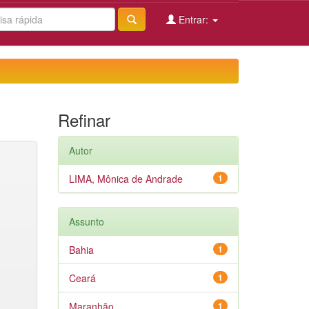
Entrar:
Refinar
Autor
LIMA, Mônica de Andrade
1
Assunto
Bahia
1
Ceará
1
Maranhão
1