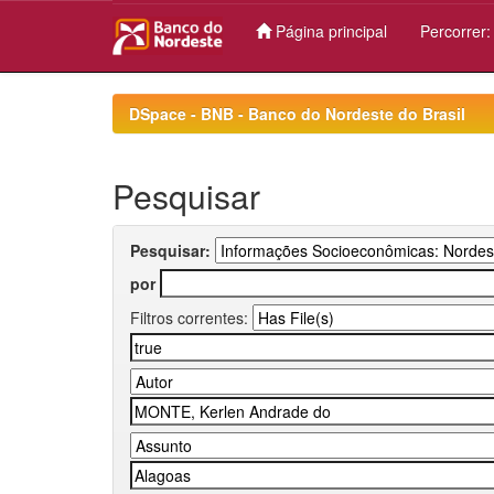
Página principal
Percorrer
Skip
navigation
DSpace - BNB - Banco do Nordeste do Brasil
Pesquisar
Pesquisar:
por
Filtros correntes: