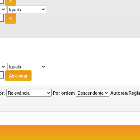
or:
Por ordem
Autores/Regi