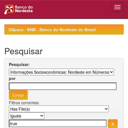
Skip
navigation
DSpace - BNB - Banco do Nordeste do Brasil
Pesquisar
Pesquisar:
por
Filtros correntes: