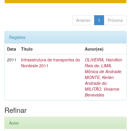
Anterior
1
Próxima
Registos:
Data
Título
Autor(es)
2011
Infraestrutura de transportes do
OLIVEIRA, Hamilton
Nordeste 2011
Reis de
;
LIMA,
Mônica de Andrade
;
MONTE, Kerlen
Andrade do
;
MILITÃO, Vivianne
Benevides
Refinar
Autor