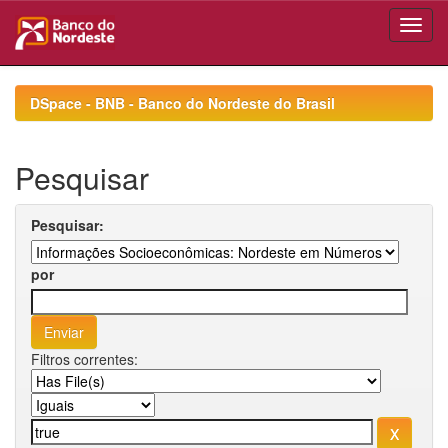
Skip
navigation
DSpace - BNB - Banco do Nordeste do Brasil
Pesquisar
Pesquisar:
por
Filtros correntes: