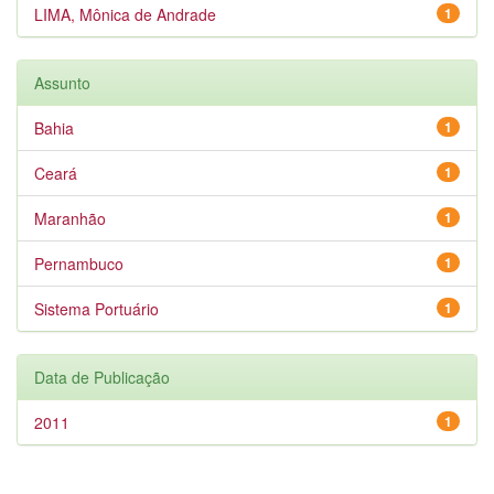
LIMA, Mônica de Andrade
1
Assunto
Bahia
1
Ceará
1
Maranhão
1
Pernambuco
1
Sistema Portuário
1
Data de Publicação
2011
1