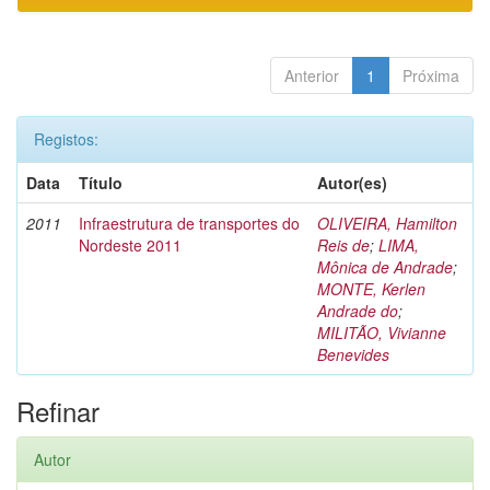
Anterior
1
Próxima
Registos:
Data
Título
Autor(es)
2011
Infraestrutura de transportes do
OLIVEIRA, Hamilton
Nordeste 2011
Reis de
;
LIMA,
Mônica de Andrade
;
MONTE, Kerlen
Andrade do
;
MILITÃO, Vivianne
Benevides
Refinar
Autor