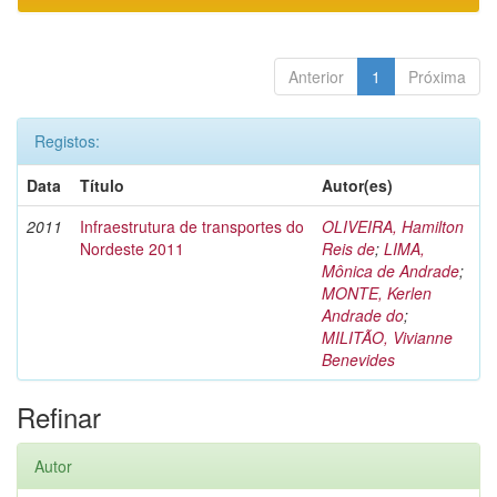
Anterior
1
Próxima
Registos:
Data
Título
Autor(es)
2011
Infraestrutura de transportes do
OLIVEIRA, Hamilton
Nordeste 2011
Reis de
;
LIMA,
Mônica de Andrade
;
MONTE, Kerlen
Andrade do
;
MILITÃO, Vivianne
Benevides
Refinar
Autor