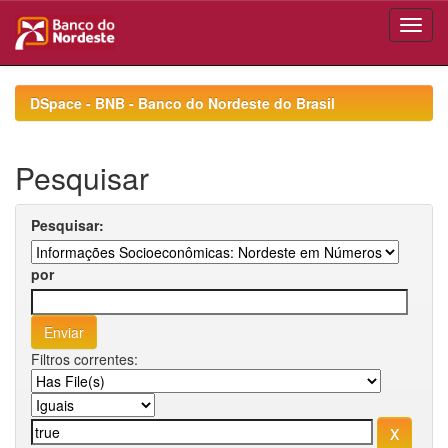
Skip
navigation
DSpace - BNB - Banco do Nordeste do Brasil
Pesquisar
Pesquisar:
por
Filtros correntes: