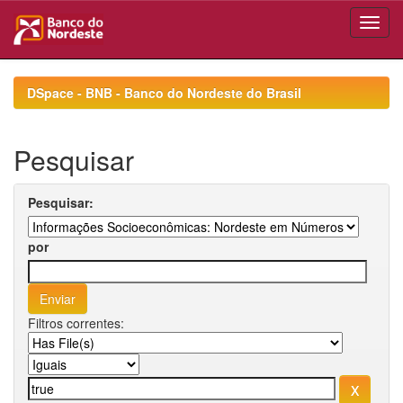
Skip
navigation
DSpace - BNB - Banco do Nordeste do Brasil
Pesquisar
Pesquisar:
por
Filtros correntes: