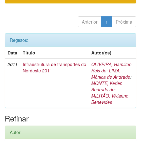
Anterior
1
Próxima
Registos:
Data
Título
Autor(es)
2011
Infraestrutura de transportes do
OLIVEIRA, Hamilton
Nordeste 2011
Reis de
;
LIMA,
Mônica de Andrade
;
MONTE, Kerlen
Andrade do
;
MILITÃO, Vivianne
Benevides
Refinar
Autor