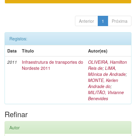
Anterior
1
Próxima
Registos:
Data
Título
Autor(es)
2011
Infraestrutura de transportes do
OLIVEIRA, Hamilton
Nordeste 2011
Reis de
;
LIMA,
Mônica de Andrade
;
MONTE, Kerlen
Andrade do
;
MILITÃO, Vivianne
Benevides
Refinar
Autor