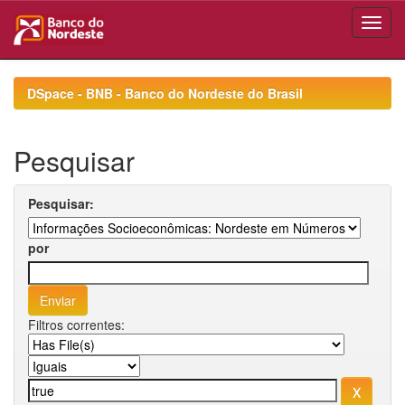
Skip
navigation
DSpace - BNB - Banco do Nordeste do Brasil
Pesquisar
Pesquisar:
por
Filtros correntes: