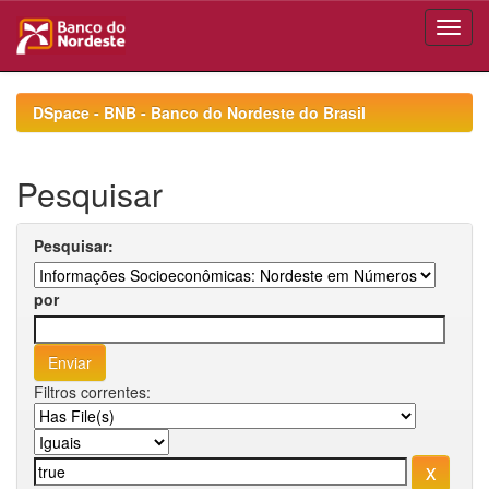
Skip
navigation
DSpace - BNB - Banco do Nordeste do Brasil
Pesquisar
Pesquisar:
por
Filtros correntes: