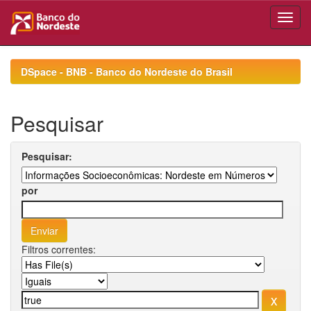
Skip
navigation
DSpace - BNB - Banco do Nordeste do Brasil
Pesquisar
Pesquisar:
por
Filtros correntes: