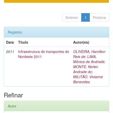
Anterior
1
Próxima
Registos:
Data
Título
Autor(es)
2011
Infraestrutura de transportes do
OLIVEIRA, Hamilton
Nordeste 2011
Reis de
;
LIMA,
Mônica de Andrade
;
MONTE, Kerlen
Andrade do
;
MILITÃO, Vivianne
Benevides
Refinar
Autor