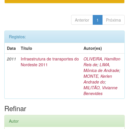
Anterior
1
Próxima
Registos:
Data
Título
Autor(es)
2011
Infraestrutura de transportes do
OLIVEIRA, Hamilton
Nordeste 2011
Reis de
;
LIMA,
Mônica de Andrade
;
MONTE, Kerlen
Andrade do
;
MILITÃO, Vivianne
Benevides
Refinar
Autor