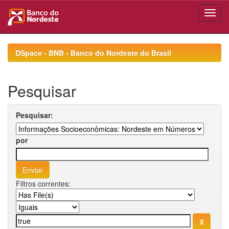
Skip
navigation
DSpace - BNB - Banco do Nordeste do Brasil
Pesquisar
Pesquisar:
por
Filtros correntes: