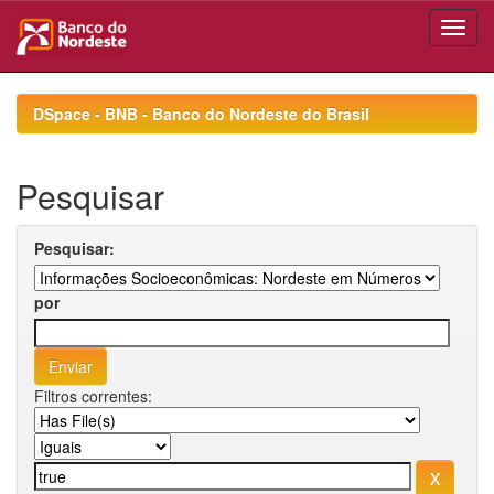
Skip
navigation
DSpace - BNB - Banco do Nordeste do Brasil
Pesquisar
Pesquisar:
por
Filtros correntes: