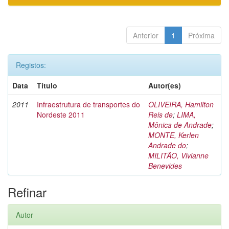
Anterior
1
Próxima
Registos:
Data
Título
Autor(es)
2011
Infraestrutura de transportes do
OLIVEIRA, Hamilton
Nordeste 2011
Reis de
;
LIMA,
Mônica de Andrade
;
MONTE, Kerlen
Andrade do
;
MILITÃO, Vivianne
Benevides
Refinar
Autor