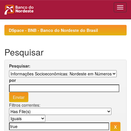
Skip
navigation
DSpace - BNB - Banco do Nordeste do Brasil
Pesquisar
Pesquisar:
por
Filtros correntes: