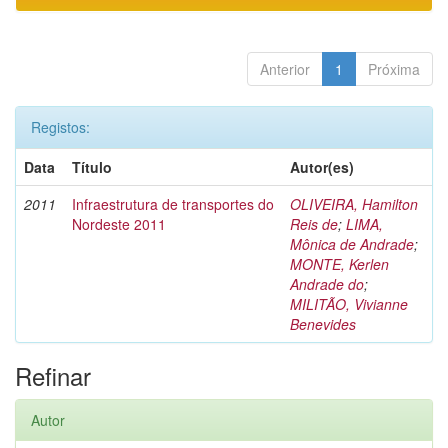
Anterior
1
Próxima
Registos:
Data
Título
Autor(es)
2011
Infraestrutura de transportes do
OLIVEIRA, Hamilton
Nordeste 2011
Reis de
;
LIMA,
Mônica de Andrade
;
MONTE, Kerlen
Andrade do
;
MILITÃO, Vivianne
Benevides
Refinar
Autor