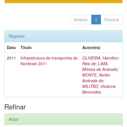
Anterior
1
Próxima
Registos:
Data
Título
Autor(es)
2011
Infraestrutura de transportes do
OLIVEIRA, Hamilton
Nordeste 2011
Reis de
;
LIMA,
Mônica de Andrade
;
MONTE, Kerlen
Andrade do
;
MILITÃO, Vivianne
Benevides
Refinar
Autor