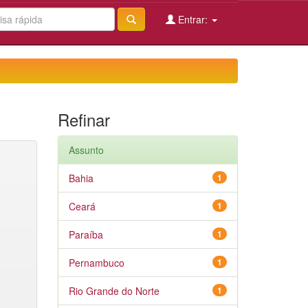
Entrar:
Refinar
Assunto
Bahia
1
Ceará
1
Paraíba
1
Pernambuco
1
Rio Grande do Norte
1