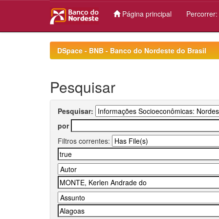
Página principal
Percorrer
Skip
navigation
DSpace - BNB - Banco do Nordeste do Brasil
Pesquisar
Pesquisar:
por
Filtros correntes: