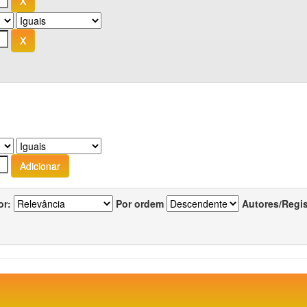
or:
Por ordem
Autores/Regi