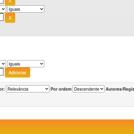
or:
Por ordem
Autores/Regi