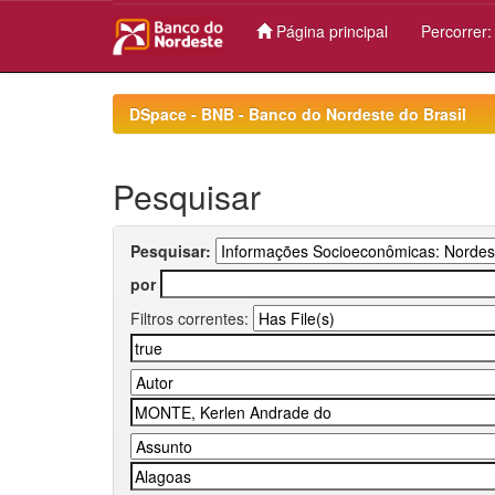
Página principal
Percorrer
Skip
navigation
DSpace - BNB - Banco do Nordeste do Brasil
Pesquisar
Pesquisar:
por
Filtros correntes: