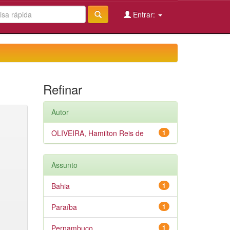
Entrar:
Refinar
Autor
OLIVEIRA, Hamilton Reis de
1
Assunto
Bahia
1
Paraíba
1
Pernambuco
1