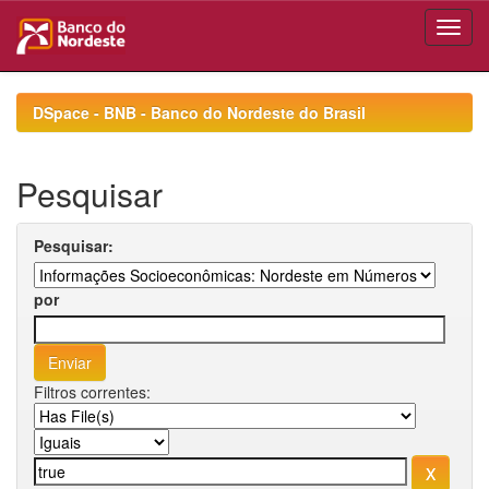
Skip
navigation
DSpace - BNB - Banco do Nordeste do Brasil
Pesquisar
Pesquisar:
por
Filtros correntes: