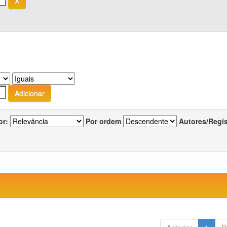
or:
Por ordem
Autores/Regi