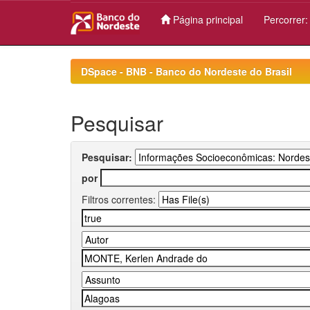
Página principal
Percorrer
Skip
navigation
DSpace - BNB - Banco do Nordeste do Brasil
Pesquisar
Pesquisar:
por
Filtros correntes: