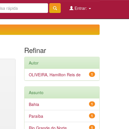
Entrar:
Refinar
Autor
OLIVEIRA, Hamilton Reis de
1
Assunto
Bahia
1
Paraíba
1
Rio Grande do Norte
1