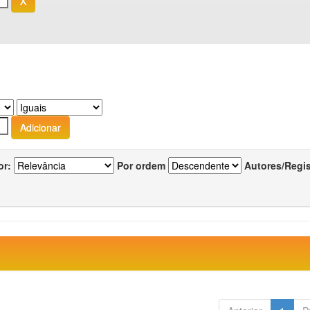
or:
Por ordem
Autores/Regi