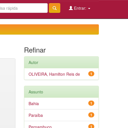
Entrar:
Refinar
Autor
OLIVEIRA, Hamilton Reis de
1
Assunto
Bahia
1
Paraíba
1
Pernambuco
1