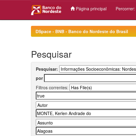
Página principal
Percorrer
Skip
navigation
DSpace - BNB - Banco do Nordeste do Brasil
Pesquisar
Pesquisar:
por
Filtros correntes: