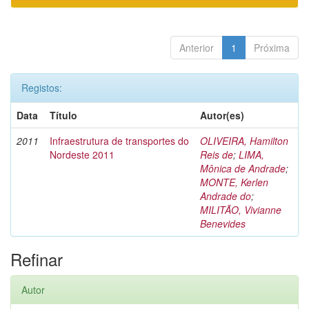
Anterior
1
Próxima
Registos:
Data
Título
Autor(es)
2011
Infraestrutura de transportes do
OLIVEIRA, Hamilton
Nordeste 2011
Reis de
;
LIMA,
Mônica de Andrade
;
MONTE, Kerlen
Andrade do
;
MILITÃO, Vivianne
Benevides
Refinar
Autor