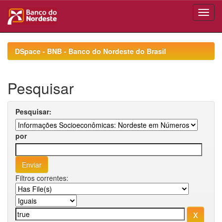
Skip
navigation
DSpace - BNB - Banco do Nordeste do Brasil
Pesquisar
Pesquisar:
por
Filtros correntes: