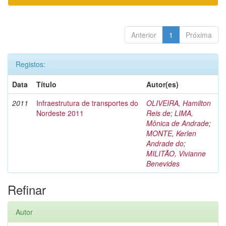
Anterior
1
Próxima
Registos:
Data
Título
Autor(es)
2011
Infraestrutura de transportes do
OLIVEIRA, Hamilton
Nordeste 2011
Reis de
;
LIMA,
Mônica de Andrade
;
MONTE, Kerlen
Andrade do
;
MILITÃO, Vivianne
Benevides
Refinar
Autor