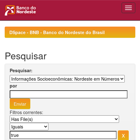
Skip
navigation
DSpace - BNB - Banco do Nordeste do Brasil
Pesquisar
Pesquisar:
por
Filtros correntes: