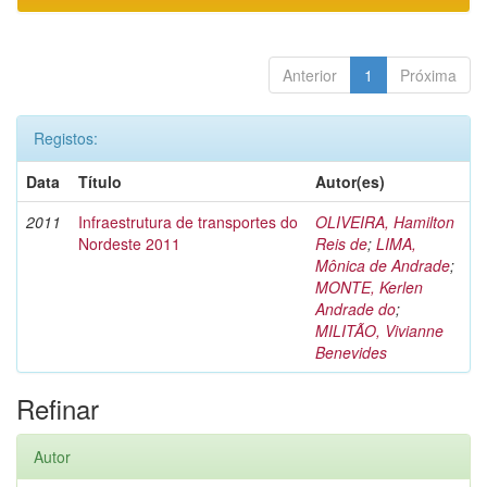
Anterior
1
Próxima
Registos:
Data
Título
Autor(es)
2011
Infraestrutura de transportes do
OLIVEIRA, Hamilton
Nordeste 2011
Reis de
;
LIMA,
Mônica de Andrade
;
MONTE, Kerlen
Andrade do
;
MILITÃO, Vivianne
Benevides
Refinar
Autor