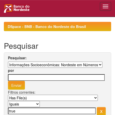
Skip
navigation
DSpace - BNB - Banco do Nordeste do Brasil
Pesquisar
Pesquisar:
por
Filtros correntes: