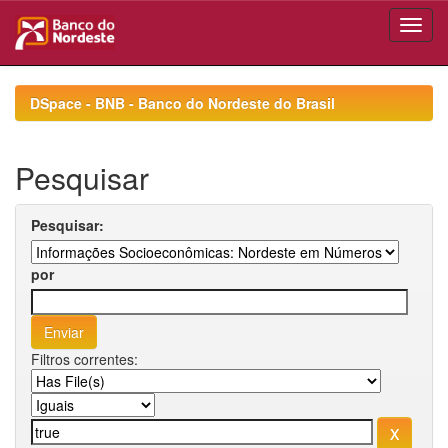
Skip
navigation
DSpace - BNB - Banco do Nordeste do Brasil
Pesquisar
Pesquisar:
por
Filtros correntes: