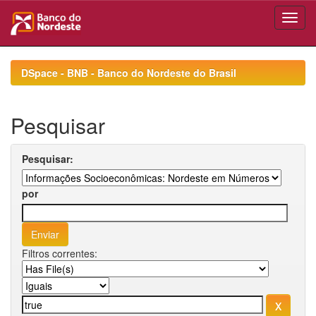
Skip
navigation
DSpace - BNB - Banco do Nordeste do Brasil
Pesquisar
Pesquisar:
por
Filtros correntes: