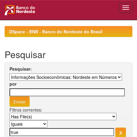
Skip
navigation
DSpace - BNB - Banco do Nordeste do Brasil
Pesquisar
Pesquisar:
por
Filtros correntes: