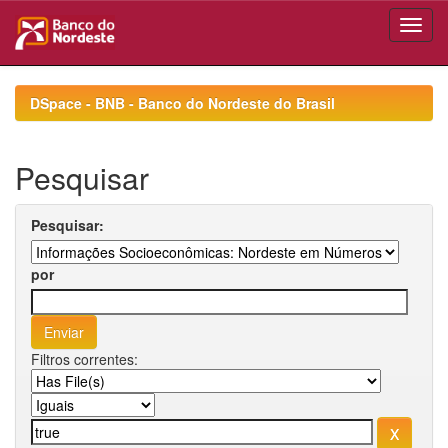
Skip
navigation
DSpace - BNB - Banco do Nordeste do Brasil
Pesquisar
Pesquisar:
por
Filtros correntes: