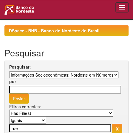
Skip
navigation
DSpace - BNB - Banco do Nordeste do Brasil
Pesquisar
Pesquisar:
por
Filtros correntes: