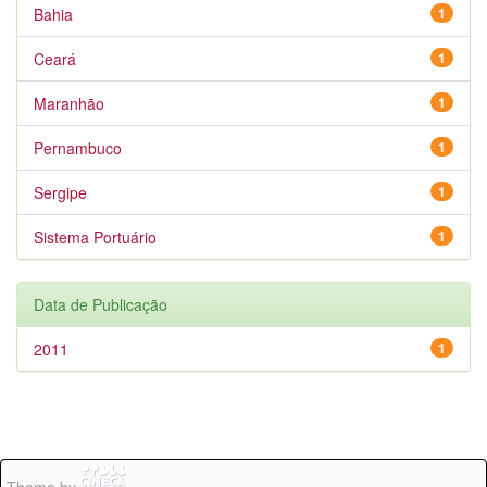
Bahia
1
Ceará
1
Maranhão
1
Pernambuco
1
Sergipe
1
Sistema Portuário
1
Data de Publicação
2011
1