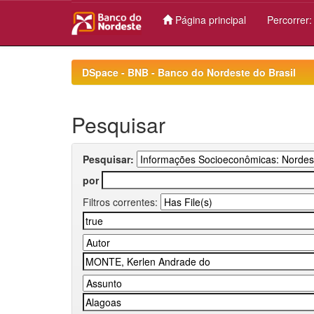
Página principal
Percorrer
Skip
navigation
DSpace - BNB - Banco do Nordeste do Brasil
Pesquisar
Pesquisar:
por
Filtros correntes: