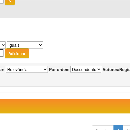
or:
Por ordem
Autores/Regi