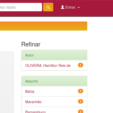
Entrar:
Refinar
Autor
OLIVEIRA, Hamilton Reis de
1
Assunto
Bahia
1
Maranhão
1
Pernambuco
1