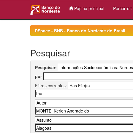
Página principal
Percorrer
Skip
navigation
DSpace - BNB - Banco do Nordeste do Brasil
Pesquisar
Pesquisar:
por
Filtros correntes: