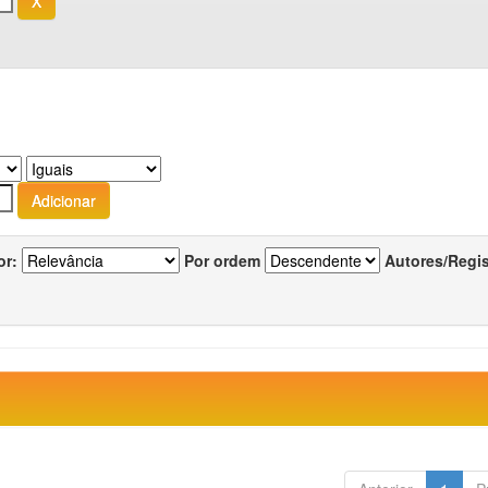
or:
Por ordem
Autores/Regi