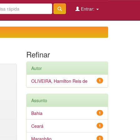
Entrar:
Refinar
Autor
OLIVEIRA, Hamilton Reis de
1
Assunto
Bahia
1
Ceará
1
Maranhão
1