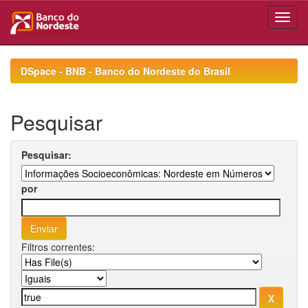
Skip
navigation
DSpace - BNB - Banco do Nordeste do Brasil
Pesquisar
Pesquisar:
por
Filtros correntes: